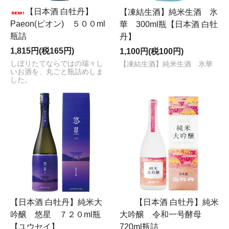
【日本酒 白牡丹】
【凍結生酒】純米生酒 氷
Paeon(ピオン) ５００ml
華 300ml瓶【日本酒 白牡
瓶詰
丹】
1,815円(税165円)
1,100円(税100円)
しぼりたてならではの瑞々し
【凍結生酒】純米生酒 氷華
いお酒を、丸ごと瓶詰めしま
した。
【日本酒 白牡丹】純米大
【日本酒 白牡丹】純米
吟醸 悠星 ７２０ml瓶
大吟醸 令和一号酵母
【ユウセイ】
720ml瓶詰