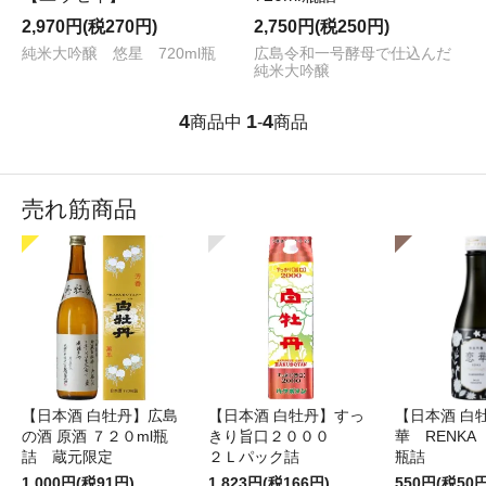
2,970円(税270円)
2,750円(税250円)
純米大吟醸 悠星 720ml瓶
広島令和一号酵母で仕込んだ
純米大吟醸
4
1
4
商品中
-
商品
売れ筋商品
【日本酒 白牡丹】広島
【日本酒 白牡丹】すっ
【日本酒 白
の酒 原酒 ７２０ml瓶
きり旨口２０００
華 RENKA
詰 蔵元限定
２Ｌパック詰
瓶詰
1,000円(税91円)
1,823円(税166円)
550円(税50円