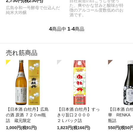
2,750円(税250円)
自社製造の白こうじを使っ
た、爽やかな甘みと酸味が特
広島令和一号酵母で仕込んだ
徴のアルコール度数低めのお
純米大吟醸
酒です。
4
1
4
商品中
-
商品
売れ筋商品
【日本酒 白牡丹】広島
【日本酒 白牡丹】すっ
【日本酒 白
の酒 原酒 ７２０ml瓶
きり旨口２０００
華 RENKA
詰 蔵元限定
２Ｌパック詰
瓶詰
1,000円(税91円)
1,823円(税166円)
550円(税50円