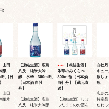
円)
】山田
【凍結生酒】広島
【凍結生酒】
白牡丹
大吟醸
八反 純米大吟
氷華のみくらべ
キュー
ml瓶【日
醸 氷華 300ml瓶
300ml瓶【日本酒
原しょ
牡丹】
【日本酒 白牡
白牡丹】【蔵元直
瓶
丹】
送】
】山田
広島の
吟醸氷
【凍結生酒】広島
【凍結生酒】しぼ
特産品
八反 純米大吟醸
ったままのお酒を
だわっ