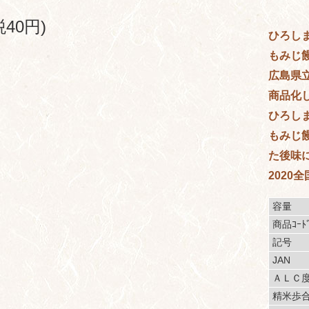
税40円)
ひろし
もみじ
広島県
商品化
ひろし
もみじ
た後味
2020
容量
商品ｺｰﾄ
記号
JAN
ＡＬＣ
精米歩