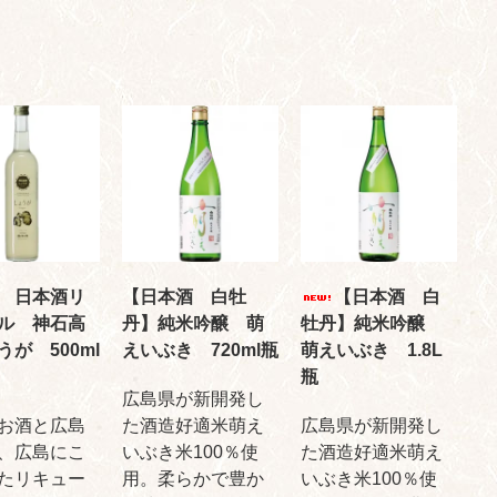
 日本酒リ
【日本酒 白牡
【日本酒 白
ル 神石高
丹】純米吟醸 萌
牡丹】純米吟醸
うが 500ml
えいぶき 720ml瓶
萌えいぶき 1.8L
瓶
広島県が新開発し
お酒と広島
た酒造好適米萌え
広島県が新開発し
、広島にこ
いぶき米100％使
た酒造好適米萌え
たリキュー
用。柔らかで豊か
いぶき米100％使