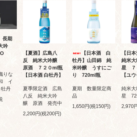
 長期
大吟
【夏酒】広島八
【日本酒 白
【日本
SO
反 純米大吟醸
牡丹】山田錦 純
純米大
原酒 ７２０ml瓶
米吟醸 うすにご
星 ７
織りな
【日本酒 白牡丹】
り 720ml瓶
【ユウ
和 イ
夏季限定酒 広島
夏期 数量限定商
純米大
白牡丹
八反 純米大吟
品
星 72
税
醸 原酒 発売中
1,650円(税150円)
2,970
2,200円(税200円)