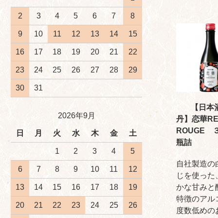
2
3
4
5
6
7
8
9
10
11
12
13
14
15
16
17
18
19
20
21
22
23
24
25
26
27
28
29
30
31
【日本
2026年9月
丹】恋華RE
ROUGE 
日
月
火
水
木
金
土
瓶詰
1
2
3
4
5
自社製造の
6
7
8
9
10
11
12
じを使った
かな甘みと
13
14
15
16
17
18
19
特徴のアル
20
21
22
23
24
25
26
度数低めの