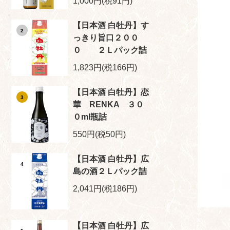
1,000円(税91円)
【日本酒 白牡丹】す
2
っきり旨口２００
０ ２Ｌパック詰
1,823円(税166円)
【日本酒 白牡丹】恋
3
華 RENKA ３０
０ml瓶詰
550円(税50円)
【日本酒 白牡丹】広
4
島の酒２Ｌパック詰
2,041円(税186円)
【日本酒 白牡丹】広