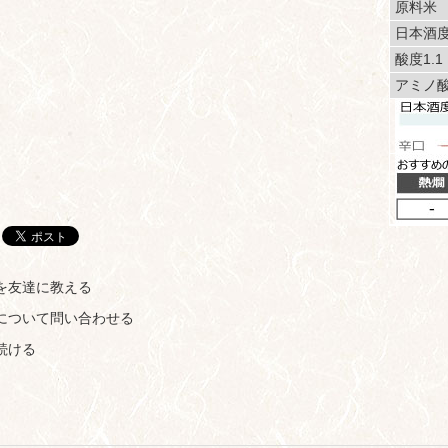
原料米
日本酒
酸度1.1
アミノ酸
を友達に教える
について問い合わせる
続ける