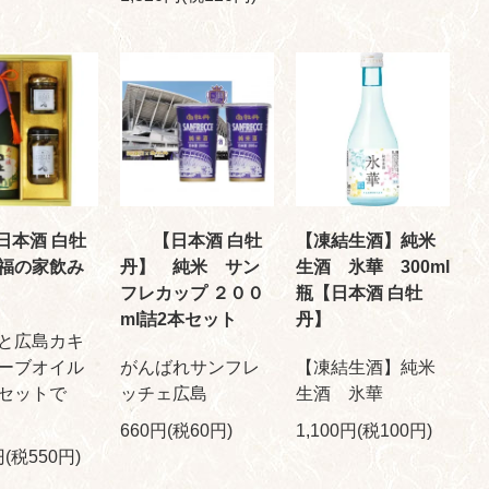
日本酒 白牡
【日本酒 白牡
【凍結生酒】純米
福の家飲み
丹】 純米 サン
生酒 氷華 300ml
フレカップ ２００
瓶【日本酒 白牡
ml詰2本セット
丹】
と広島カキ
ーブオイル
がんばれサンフレ
【凍結生酒】純米
セットで
ッチェ広島
生酒 氷華
660円(税60円)
1,100円(税100円)
円(税550円)