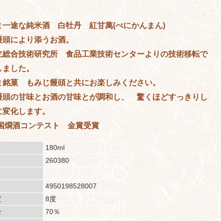
ま一途な純米酒 白牡丹 紅甘萬(べにかんまん)
饅頭により添うお酒。
立総合技術研究所 食品工業技術センターよりの技術移転で
しました。
ま銘菓 もみじ饅頭と共にお楽しみください。
饅頭の甘味とお酒の甘味とが調和し、 驚くほどすっきりし
に変化します。
全国燗酒コンテスト 金賞受賞
180ml
ﾞ
260380
4950198528007
度
8度
合
70％