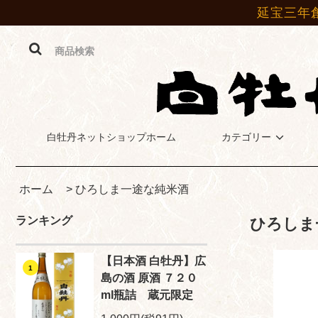
延宝三年
白牡丹ネットショップホーム
カテゴリー
ホーム
>
ひろしま一途な純米酒
ランキング
ひろしま
【日本酒 白牡丹】広
1
島の酒 原酒 ７２０
ml瓶詰 蔵元限定