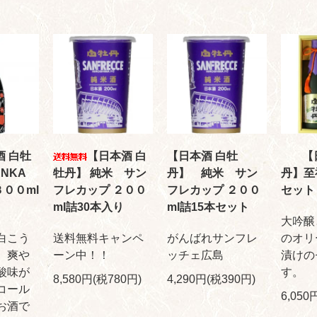
酒 白牡
【日本酒 白
【日本酒 白牡
【
NKA
牡丹】 純米 サン
丹】 純米 サン
丹】至
３００ml
フレカップ ２００
フレカップ ２００
セット
ml詰30本入り
ml詰15本セット
大吟醸
白こう
送料無料キャンペ
がんばれサンフレ
のオリ
、爽や
ーン中！！
ッチェ広島
漬けの
酸味が
す。
8,580円(税780円)
4,290円(税390円)
コール
6,050
お酒で