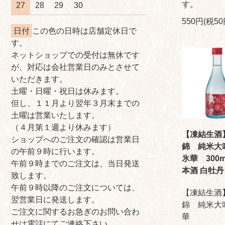
す。
27
28
29
30
550円(税50
日付
この色の日時は店舗定休日で
す。
ネットショップでの受付は無休です
が、対応は会社営業日のみとさせて
いただきます。
土曜・日曜・祝日は休みます。
但し、１１月より翌年３月末までの
土曜は営業いたします。
（４月第１週より休みます）
【凍結生酒
ショップへのご注文の確認は営業日
錦 純米
の午前９時に行います。
氷華 300
午前９時までのご注文は、当日発送
本酒 白
致します。
午前９時以降のご注文については、
【凍結生酒
翌営業日に発送します。
錦 純米大
ご注文に関するお急ぎのお問い合わ
華
せは電話にてご連絡下さい。