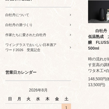
白牡丹について
白牡丹の酒づくり
白牡丹
作家たちに愛された白牡丹
低温熟成 
醸 FLUS
ワイングラスでおいしい日本酒ア
500ml
ワード2026 受賞記念
時の流れが
す至高の調
ワタ木工×
営業日カレンダー
148,500円(
13,500円)
2026年8月
日
月
火
水
木
金
土
1