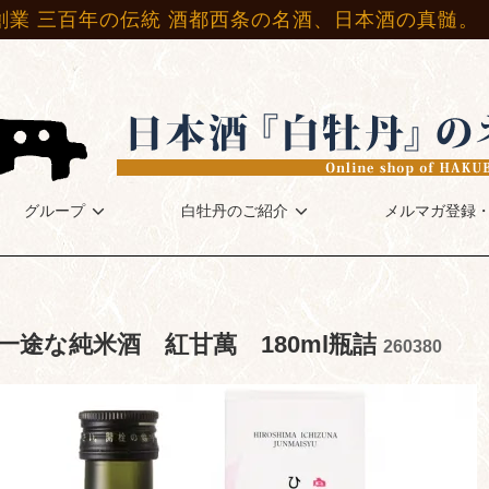
創業 三百年の伝統 酒都西条の名酒、日本酒の真髄。
グループ
白牡丹のご紹介
メルマガ登録
一途な純米酒 紅甘萬 180ml瓶詰
260380