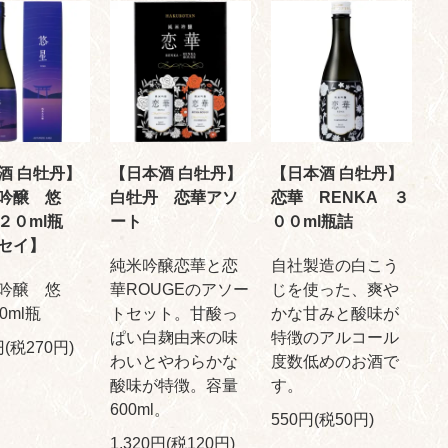
酒 白牡丹】
【日本酒 白牡丹】
【日本酒 白牡丹】
吟醸 悠
白牡丹 恋華アソ
恋華 RENKA ３
２０ml瓶
ート
００ml瓶詰
セイ】
純米吟醸恋華と恋
自社製造の白こう
吟醸 悠
華ROUGEのアソー
じを使った、爽や
0ml瓶
トセット。甘酸っ
かな甘みと酸味が
ぱい白麹由来の味
特徴のアルコール
円(税270円)
わいとやわらかな
度数低めのお酒で
酸味が特徴。容量
す。
600ml。
550円(税50円)
1,320円(税120円)